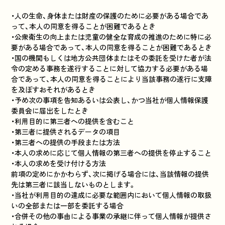
・人の生命、身体または財産の保護のために必要がある場合であ
って、本人の同意を得ることが困難であるとき
・公衆衛生の向上または児童の健全な育成の推進のために特に必
要がある場合であって、本人の同意を得ることが困難であるとき
・国の機関もしくは地方公共団体またはその委託を受けた者が法
令の定める事務を遂行することに対して協力する必要がある場
合であって、本人の同意を得ることにより当該事務の遂行に支障
を及ぼすおそれがあるとき
・予め次の事項を告知あるいは公表し、かつ当社が個人情報保護
委員会に届出をしたとき
・利用目的に第三者への提供を含むこと
・第三者に提供されるデータの項目
・第三者への提供の手段または方法
・本人の求めに応じて個人情報の第三者への提供を停止すること
・本人の求めを受け付ける方法
前項の定めにかかわらず、次に掲げる場合には、当該情報の提供
先は第三者に該当しないものとします。
・当社が利用目的の達成に必要な範囲内において個人情報の取扱
いの全部または一部を委託する場合
・合併その他の事由による事業の承継に伴って個人情報が提供さ